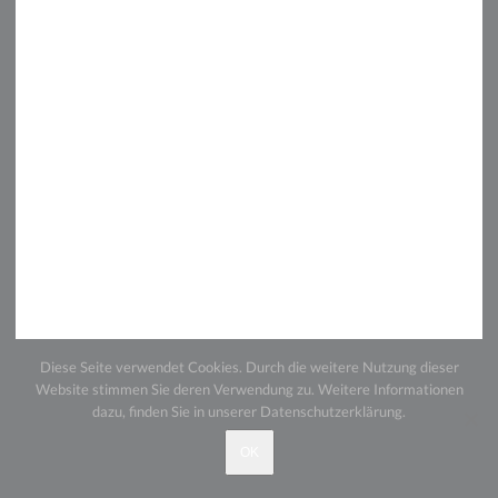
Diese Seite verwendet Cookies. Durch die weitere Nutzung dieser
Website stimmen Sie deren Verwendung zu. Weitere Informationen
dazu, finden Sie in unserer
Datenschutzerklärung.
Andreas Huber Fotografie | Oberlandstr. 26 | 82335
OK
Berg | + 49 81 51 / 5 52 84 |
info@andreashuber-
fotografie.de
|
Datenschutz
|
Impressum